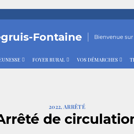
egruis-Fontaine
Bienvenue sur n
EUNESSE
FOYER RURAL
VOS DÉMARCHES
T
2022, ARRÊTÉ
Arrêté de circulatio