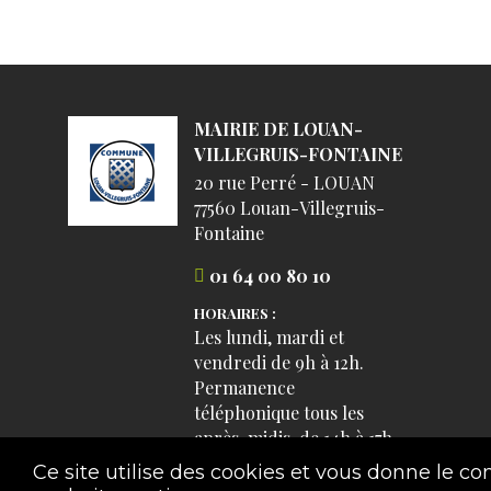
MAIRIE DE LOUAN-
VILLEGRUIS-FONTAINE
20 rue Perré - LOUAN
77560 Louan-Villegruis-
Fontaine
01 64 00 80 10
HORAIRES :
Les lundi, mardi et
vendredi de 9h à 12h.
Permanence
téléphonique tous les
après-midis, de 14h à 17h,
sauf les mercredi et
Ce site utilise des cookies et vous donne le co
samedi.